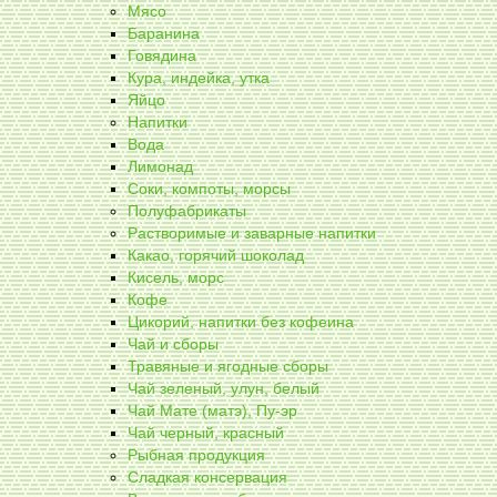
Мясо
Баранина
Говядина
Кура, индейка, утка
Яйцо
Напитки
Вода
Лимонад
Соки, компоты, морсы
Полуфабрикаты
Растворимые и заварные напитки
Какао, горячий шоколад
Кисель, морс
Кофе
Цикорий, напитки без кофеина
Чай и сборы
Травяные и ягодные сборы
Чай зеленый, улун, белый
Чай Мате (матэ), Пу-эр
Чай черный, красный
Рыбная продукция
Сладкая консервация