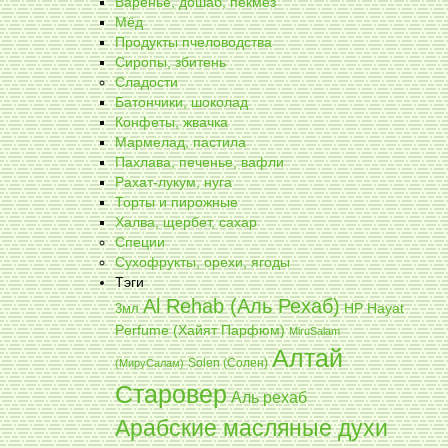
Варенье, дошаб, пекмез
Мёд
Продукты пчеловодства
Сиропы, збитень
Сладости
Батончики, шоколад
Конфеты, жвачка
Мармелад, пастила
Пахлава, печенье, вафли
Рахат-лукум, нуга
Торты и пирожные
Халва, щербет, сахар
Специи
Сухофрукты, орехи, ягоды
Тэги
Al Rehab (Аль Рехаб)
3мл
HP Hayat
Perfume (Хайят Парфюм)
MiruSalam
Алтай
Solen (Солен)
(МируСалам)
Старовер
Аль рехаб
Арабские масляные духи