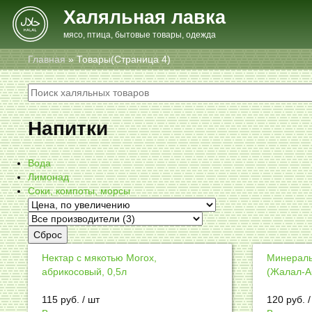
Халяльная лавка
мясо, птица, бытовые товары, одежда
Главная
»
Товары
(Страница 4)
Напитки
Вода
Лимонад
Соки, компоты, морсы
Сброс
Нектар с мякотью Могох,
Минеральн
абрикосовый, 0,5л
(Жалал-А
115
руб.
/ шт
120
руб.