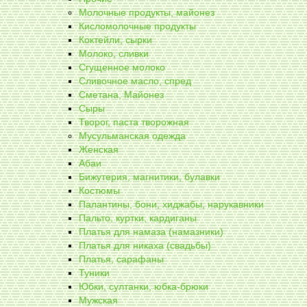
Молочные продукты, майонез
Кисломолочные продукты
Коктейли, сырки
Молоко, сливки
Сгущенное молоко
Сливочное масло, спред
Сметана, Майонез
Сыры
Творог, паста творожная
Мусульманская одежда
Женская
Абаи
Бижутерия, магнитики, булавки
Костюмы
Палантины, бони, хиджабы, нарукавники
Пальто, куртки, кардиганы
Платья для намаза (намазники)
Платья для никаха (свадьбы)
Платья, сарафаны
Туники
Юбки, султанки, юбка-брюки
Мужская