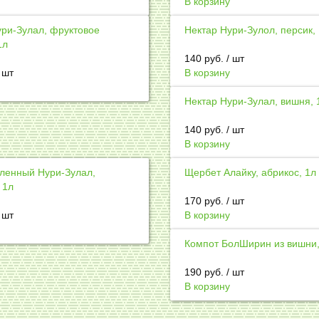
В корзину
ури-Зулал, фруктовое
Нектар Нури-Зулол, персик,
1л
140
руб.
/ шт
/ шт
В корзину
Нектар Нури-Зулал, вишня, 
140
руб.
/ шт
В корзину
тленный Нури-Зулал,
Щербет Алайку, абрикос, 1л
 1л
170
руб.
/ шт
/ шт
В корзину
Компот БолШирин из вишни,
190
руб.
/ шт
В корзину