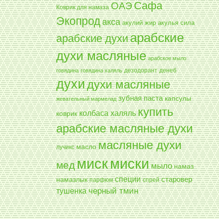
Сафа
ОАЭ
Коврик для намаза
Экопрод
акса
акулий жир
акулья сила
арабские
арабские духи
духи масляные
арабское мыло
дезодорант
денеб
говядина
говядина халяль
духи
духи масляные
зубная паста
капсулы
жевательный мармелад
купить
колбаса халяль
коврик
арабские масляные духи
масляные духи
масло
лучикс
миск
миски
мед
мыло
намаз
специи
намазлык
старовер
парфюм
спрей
черный тмин
тушенка