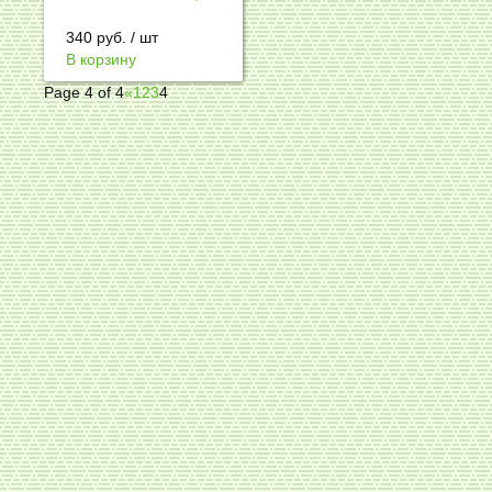
340
руб.
/ шт
В корзину
Page 4 of 4
«
1
2
3
4