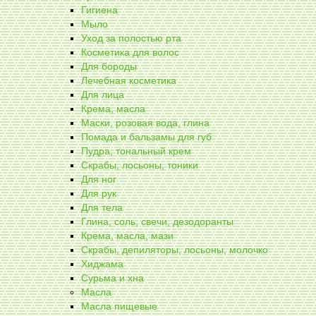
Гигиена
Мыло
Уход за полостью рта
Косметика для волос
Для бороды
Лечебная косметика
Для лица
Крема, масла
Маски, розовая вода, глина
Помада и бальзамы для губ
Пудра, тональный крем
Скрабы, лосьоны, тоники
Для ног
Для рук
Для тела
Глина, соль, свечи, дезодоранты
Крема, масла, мази
Скрабы, депиляторы, лосьоны, молочко
Хиджама
Сурьма и хна
Масла
Масла пищевые