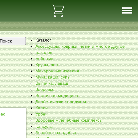
Каталог
Поиск
Аксессуары: коврики, четки и многое другое
Бакалея
Бобовые
Крупы, лен
Макаронные изделия
Мука, каши, супы
Выпечка, лаваш
Здоровье
Восточная медицина
Диабетические продукты
Капли
bad
Урбеч
Здоровье – лечебные комплексы
Капсулы
Лечебные снадобья