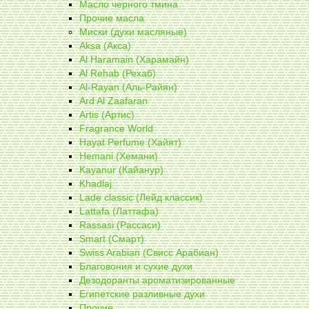
Масло черного тмина
Прочие масла
Миски (духи масляные)
Aksa (Акса)
Al Haramain (Харамайн)
Al Rehab (Рехаб)
Al-Rayan (Аль-Райян)
Ard Al Zaafaran
Artis (Артис)
Fragrance World
Hayat Perfume (Хайят)
Hemani (Хемани)
Kayanur (Кайанур)
Khadlaj
Lade classic (Лейд классик)
Lattafa (Латтафа)
Rassasi (Рассаси)
Smart (Смарт)
Swiss Arabian (Свисс Арабиан)
Благовония и сухие духи
Дезодоранты ароматизированные
Египетские разливные духи
Прочие