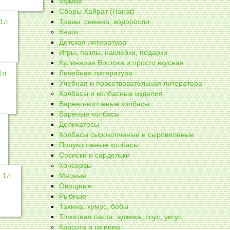
Мумиё
Сборы Хайрат (Hairat)
 1л
Травы, семена, водоросли
Книги
Детская литература
Игры, пазлы, наклейки, подарки
Кулинария Востока и просто вкусная
1л
Лечебная литература
Учебная и повествовательная литератера
Колбасы и колбасные изделия
Варено-копченые колбасы
Вареные колбасы
Деликатесы
Колбасы сырокопченые и сыровяленые
Полукопченые колбасы
Сосиски и сардельки
Консервы
 1л
Мясные
Овощные
Рыбные
Тахина, хумус, бобы
Томатная паста, аджика, соус, уксус
Красота и гигиена