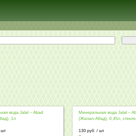
Главная
Каталог
Контакты
+7 (812) 995-21-28
+7 (921) 440-57-20
ая вода Jalal – Abad
Минеральная вода Jalal – A
бад), 1л
(Жалал-Абад), 0,45л, стекло
/ шт
130
руб.
/ шт