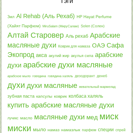
Тэги
Al Rehab (Аль Рехаб)
3мл
HP Hayat Perfume
(Хайят Парфюм)
Solen (Солен)
MiruSalam (МируСалам)
Алтай Старовер
Арабские
Аль рехаб
масляные духи
Сафа
ОАЭ
Коврик для намаза
Экопрод
арабские
акса
акулий жир
акулья сила
арабские духи масляные
духи
дезодорант
денеб
арабское мыло
говядина
говядина халяль
духи
духи масляные
жевательный мармелад
колбаса халяль
зубная паста
капсулы
коврик
купить арабские масляные духи
миск
масляные духи
мед
масло
лучикс
миски
мыло
специи
намазлык
намаз
парфюм
спрей