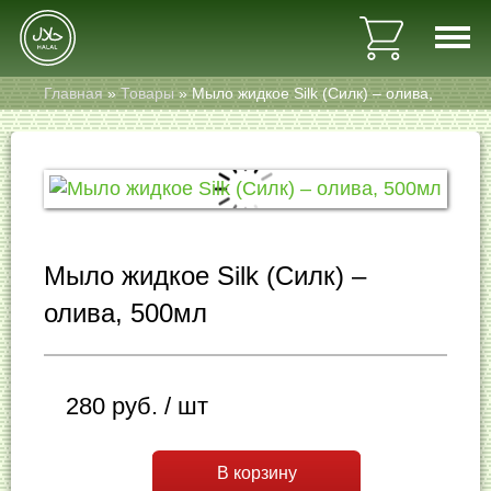
Главная
»
Товары
»
Мыло жидкое Silk (Силк) – олива,
500мл
Главная
Каталог
Мыло жидкое Silk (Силк) –
Контакты
олива, 500мл
+7 (812) 995-21-28
280
руб.
/ шт
+7 (921) 440-57-20
В корзину