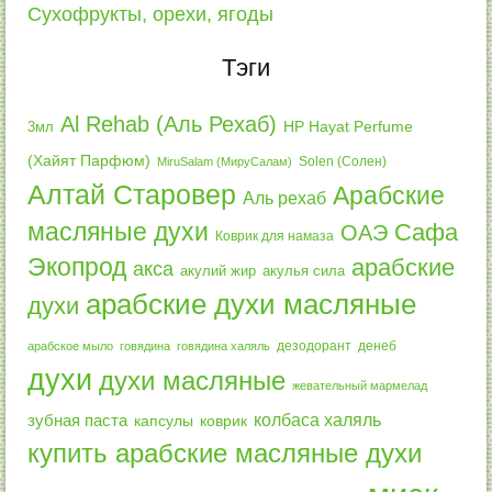
Сухофрукты, орехи, ягоды
Тэги
Al Rehab (Аль Рехаб)
3мл
HP Hayat Perfume
(Хайят Парфюм)
Solen (Солен)
MiruSalam (МируСалам)
Алтай Старовер
Арабские
Аль рехаб
масляные духи
Сафа
ОАЭ
Коврик для намаза
Экопрод
арабские
акса
акулий жир
акулья сила
арабские духи масляные
духи
дезодорант
денеб
арабское мыло
говядина
говядина халяль
духи
духи масляные
жевательный мармелад
колбаса халяль
зубная паста
капсулы
коврик
купить арабские масляные духи