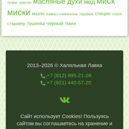
миск
масляные духи
мед
масло
лучикс
миски
мыло
специи
намазлык
намаз
парфюм
спрей
черный тмин
тушенка
старовер
2013–2026 © Халяльная Лавка
+7 (812) 995-21-28
+7 (921) 440-57-20
Сайт использует Cookies! Пользуясь
сайтом вы соглашаетесь на хранение и