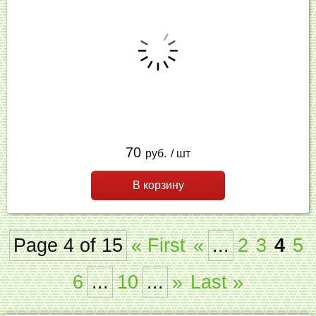
70
руб.
/ шт
В корзину
Page 4 of 15
« First
«
...
2
3
4
5
6
...
10
...
»
Last »