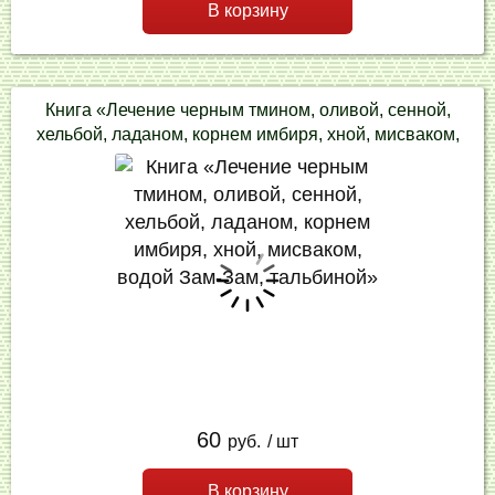
В корзину
Книга «Лечение черным тмином, оливой, сенной,
хельбой, ладаном, корнем имбиря, хной, мисваком,
водой Зам-Зам, тальбиной»
60
руб.
/ шт
В корзину