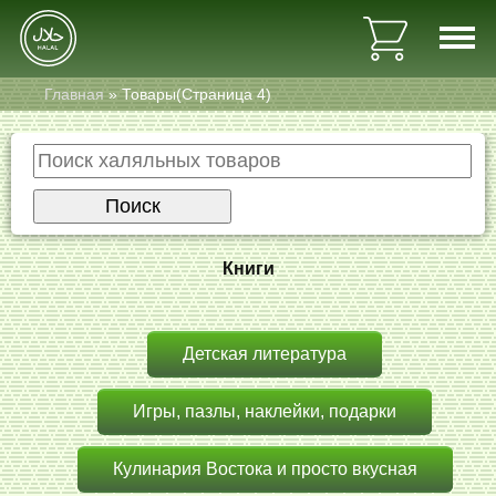
Главная
»
Товары
(Страница 4)
Главная
Поиск
Каталог
Книги
Контакты
Детская литература
+7 (812) 995-21-28
+7 (921) 440-57-20
Игры, пазлы, наклейки, подарки
Кулинария Востока и просто вкусная