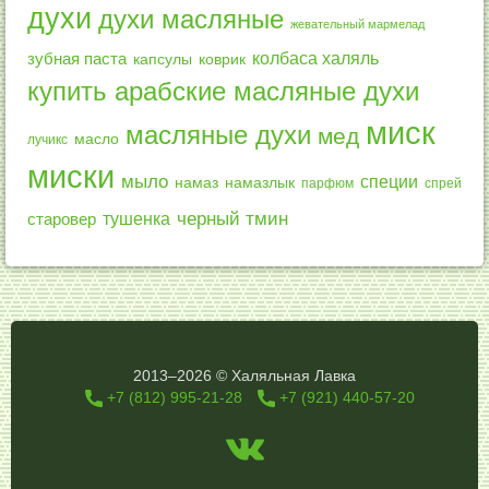
духи
духи масляные
жевательный мармелад
колбаса халяль
зубная паста
капсулы
коврик
купить арабские масляные духи
миск
масляные духи
мед
масло
лучикс
миски
мыло
специи
намазлык
намаз
парфюм
спрей
черный тмин
тушенка
старовер
2013–2026 © Халяльная Лавка
+7 (812) 995-21-28
+7 (921) 440-57-20