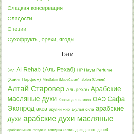
Сладкая консервация
Сладости
Специи
Сухофрукты, орехи, ягоды
Тэги
Al Rehab (Аль Рехаб)
3мл
HP Hayat Perfume
(Хайят Парфюм)
Solen (Солен)
MiruSalam (МируСалам)
Алтай Старовер
Арабские
Аль рехаб
масляные духи
Сафа
ОАЭ
Коврик для намаза
Экопрод
арабские
акса
акулий жир
акулья сила
арабские духи масляные
духи
дезодорант
денеб
арабское мыло
говядина
говядина халяль