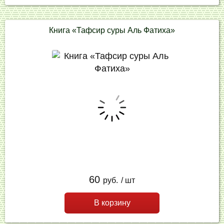
Книга «Тафсир суры Аль Фатиха»
60
руб.
/ шт
В корзину