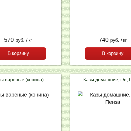
570
740
руб.
/ кг
руб.
/ кг
В корзину
В корзину
зы вареные (конина)
Казы домашние, с/в, 