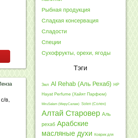
Рыбная продукция
Сладкая консервация
Сладости
Специи
Сухофрукты, орехи, ягоды
Тэги
Al Rehab (Аль Рехаб)
Пенза
3мл
HP
Hayat Perfume (Хайят Парфюм)
Solen (Солен)
MiruSalam (МируСалам)
Алтай Старовер
Аль
Арабские
рехаб
масляные духи
Коврик для