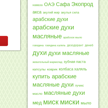
Экопрод
Сафа
ОАЭ
намаза
акса
акулий жир
акулья сила
арабские духи
арабские духи
масляные
арабское мыло
дезодорант
денеб
говядина
говядина халяль
духи
духи масляные
зубная паста
жевательный мармелад
колбаса халяль
капсулы
коврик
купить арабские
масляные духи
лучикс
масляные духи
масло
миск
миски
мед
мыло