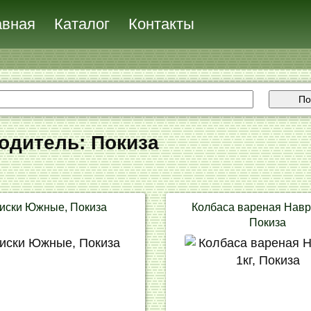
авная
Каталог
Контакты
По
одитель: Покиза
иски Южные, Покиза
Колбаса вареная Навру
Покиза