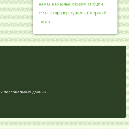
специи
намазлык
намаз
парфюм
черный
тушенка
старовер
спрей
тмин
их персональных данных.